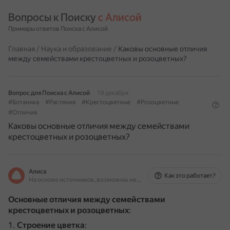
Вопросы к Поиску 
с Алисой
Примеры ответов Поиска с Алисой
Главная
/
Наука и образование
/
Каковы основные отличия
между семействами крестоцветных и розоцветных?
Вопрос для Поиска с Алисой
18 декабря
#Ботаника
#Растения
#Крестоцветные
#Розоцветные
#Отличия
Каковы основные отличия между семействами
крестоцветных и розоцветных?
Алиса
Как это работает?
На основе источников, возможны неточности
Основные отличия между семействами
крестоцветных и розоцветных
:
Строение цветка
: