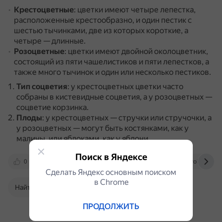
Крестоцветные
: цветки имеют четыре лепестка,
расположенные крестообразно, и один пестик с
шестью тычинками, две из которых короткие, а
четыре — длинные.
Розоцветные
: цветки имеют двойной околоцветник,
состоящий из пяти чашелистиков и пяти лепестков, а
также много тычинок и один или несколько пестиков.
Тип соцветия
: у крестоцветных цветки часто
собраны в кистевидные соцветия, а у розоцветных —
соцветие корзинка.
Плоды
: у крестоцветных — стручки или стручочки, а
у розоцветных — могут быть костянками, как у
малины, или яблоками, как у яблони.
Поиск в Яндексе
0
reshak.ru
300.ya.ru
videouroki.net
Сделать Яндекс основным поиском
в Сhrome
Найти в Поиске
ПРОДОЛЖИТЬ