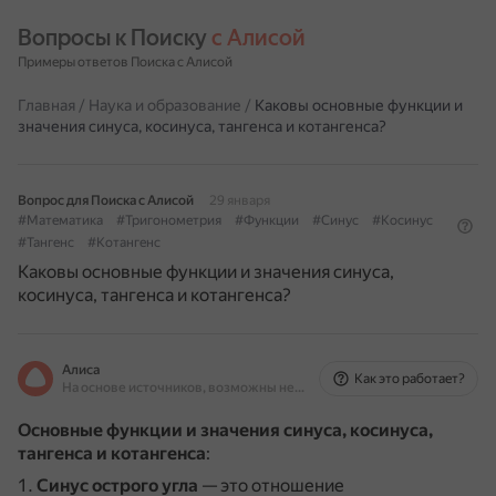
Вопросы к Поиску 
с Алисой
Примеры ответов Поиска с Алисой
Главная
/
Наука и образование
/
Каковы основные функции и
значения синуса, косинуса, тангенса и котангенса?
Вопрос для Поиска с Алисой
29 января
#Математика
#Тригонометрия
#Функции
#Синус
#Косинус
#Тангенс
#Котангенс
Каковы основные функции и значения синуса,
косинуса, тангенса и котангенса?
Алиса
Как это работает?
На основе источников, возможны неточности
Основные функции и значения синуса, косинуса,
тангенса и котангенса
:
Синус острого угла
— это отношение