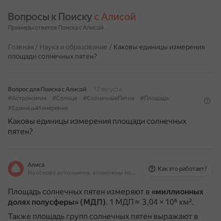
Вопросы к Поиску 
с Алисой
Примеры ответов Поиска с Алисой
Главная
/
Наука и образование
/
Каковы единицы измерения
площади солнечных пятен?
Вопрос для Поиска с Алисой
12 августа
#Астрономия
#Солнце
#СолнечныеПятна
#Площадь
#ЕдиницыИзмерения
Каковы единицы измерения площади солнечных
пятен?
Алиса
Как это работает?
На основе источников, возможны неточности
Площадь солнечных пятен измеряют в
«миллионных
долях полусферы» (МДП)
.
1 МДП ≈ 3,04 × 10⁶ км².
Также площадь групп солнечных пятен выражают в