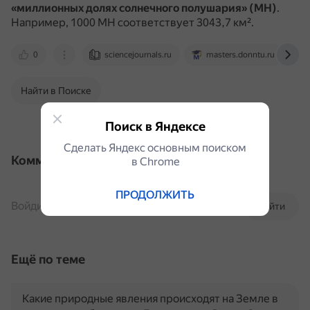
«миллионных долях солнечного полушария» (MH)
.
Например, 1000 MH соответствует 3043,7 км².
0
sciencejournals.ru
masters.donntu.ru
Найти в Поиске
Поиск в Яндексе
Сделать Яндекс основным поиском
Комментарии
в Сhrome
ПРОДОЛЖИТЬ
Войдите, чтобы комментировать
Войти
Ещё по теме
Какие природные явления происходят на Земле в