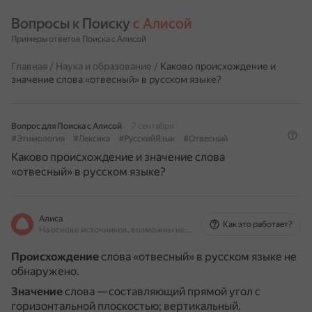
Вопросы к Поиску 
с Алисой
Примеры ответов Поиска с Алисой
Главная
/
Наука и образование
/
Каково происхождение и
значение слова «отвесный» в русском языке?
Вопрос для Поиска с Алисой
7 сентября
#Этимология
#Лексика
#РусскийЯзык
#Отвесный
Каково происхождение и значение слова
«отвесный» в русском языке?
Алиса
Как это работает?
На основе источников, возможны неточности
Происхождение
слова «отвесный» в русском языке не
обнаружено.
Значение
слова — составляющий прямой угол с
горизонтальной плоскостью; вертикальный.