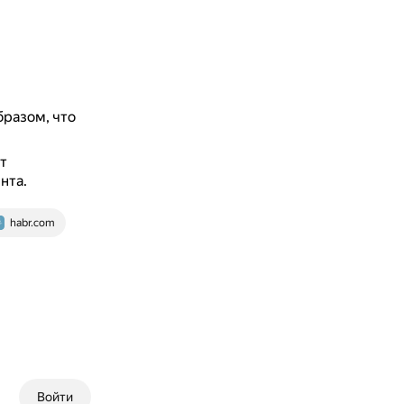
бразом, что
т
нта.
habr.com
Войти