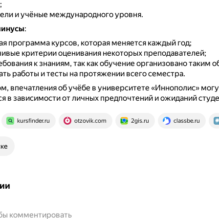
;
ели и учёные международного уровня.
минусы
:
ая программа курсов, которая меняется каждый год;
ивые критерии оценивания некоторых преподавателей;
бования к знаниям, так как обучение организовано таким о
ать работы и тесты на протяжении всего семестра.
м, впечатления об учёбе в университете «Иннополис» могу
я в зависимости от личных предпочтений и ожиданий студе
kursfinder.ru
otzovik.com
2gis.ru
classbe.ru
ске
ии
обы комментировать