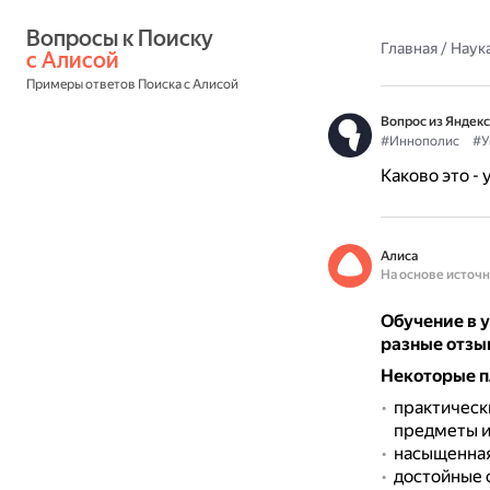
Вопросы к Поиску 
Главная
/
Наука
с Алисой
Примеры ответов Поиска с Алисой
Вопрос из Яндекс
#Иннополис
#У
Каково это -
Алиса
На основе источ
Обучение в у
разные отзы
Некоторые 
практическ
предметы и
насыщенная
достойные о