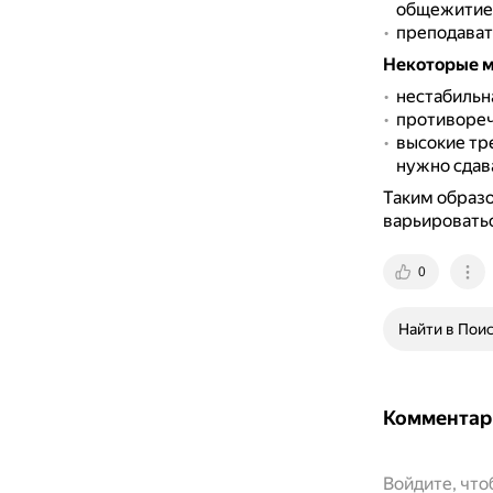
общежитие
преподават
Некоторые 
нестабильн
противореч
высокие тре
нужно сдав
Таким образо
варьироватьс
0
Найти в Пои
Комментар
Войдите, чт