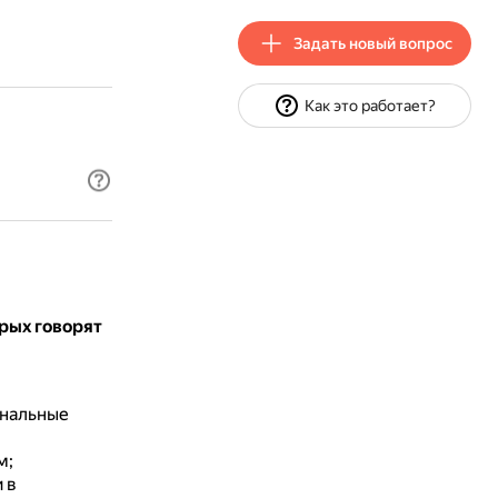
Задать новый вопрос
Как это работает?
орых говорят
ональные
м;
 в