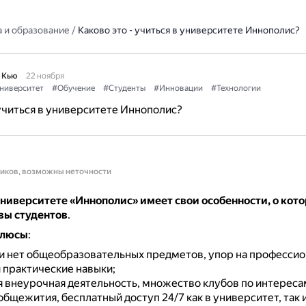
 и образование
/
Каково это - учиться в университете Иннополис?
 Кью
22 ноября
ниверситет
#Обучение
#Студенты
#Инновации
#Технологии
 учиться в университете Иннополис?
ников, возможны неточности
ниверситете «Иннополис» имеет свои особенности, о кот
вы студентов
.
плюсы
:
и нет общеобразовательных предметов, упор на професси
 практические навыки;
 внеурочная деятельность, множество клубов по интереса
бщежития, бесплатный доступ 24/7 как в университет, так и