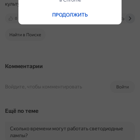
культурно чувствительным.
ПРОДОЛЖИТЬ
0
talkpal.ai
www.speakpal.ai
cyberlenink
Найти в Поиске
Комментарии
Войдите, чтобы комментировать
Войти
Ещё по теме
Сколько времени могут работать светодиодные
лампы?