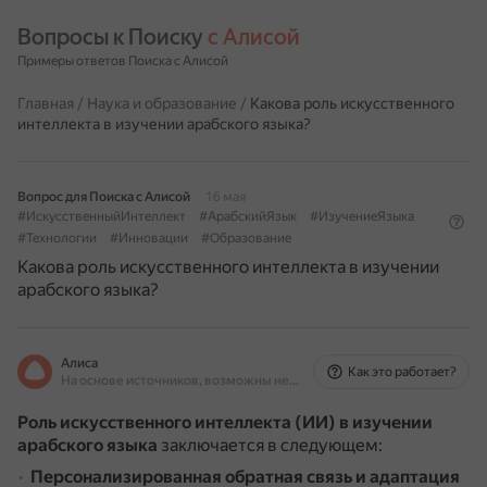
Вопросы к Поиску 
с Алисой
Примеры ответов Поиска с Алисой
Главная
/
Наука и образование
/
Какова роль искусственного
интеллекта в изучении арабского языка?
Вопрос для Поиска с Алисой
16 мая
#ИскусственныйИнтеллект
#АрабскийЯзык
#ИзучениеЯзыка
#Технологии
#Инновации
#Образование
Какова роль искусственного интеллекта в изучении
арабского языка?
Алиса
Как это работает?
На основе источников, возможны неточности
Роль искусственного интеллекта (ИИ) в изучении
арабского языка
заключается в следующем:
Персонализированная обратная связь и адаптация