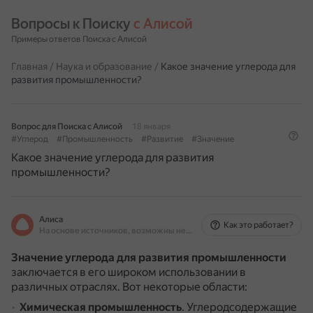
Вопросы к Поиску 
с Алисой
Примеры ответов Поиска с Алисой
Главная
/
Наука и образование
/
Какое значение углерода для
развития промышленности?
Вопрос для Поиска с Алисой
18 января
#Углерод
#Промышленность
#Развитие
#Значение
Какое значение углерода для развития
промышленности?
Алиса
Как это работает?
На основе источников, возможны неточности
Значение углерода для развития промышленности
заключается в его широком использовании в
различных отраслях.
Вот некоторые области:
Химическая промышленность
.
Углеродсодержащие