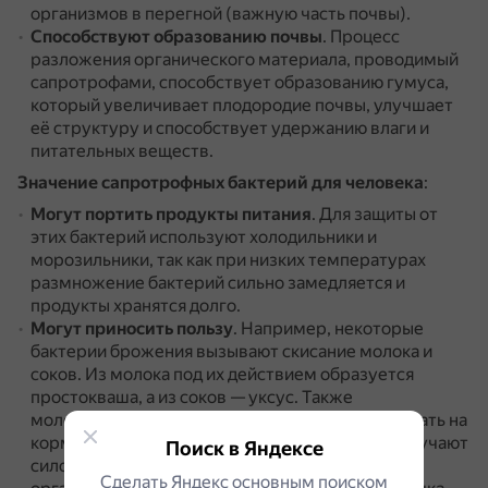
организмов в перегной (важную часть почвы).
Способствуют образованию почвы
.
Процесс
разложения органического материала, проводимый
сапротрофами, способствует образованию гумуса,
который увеличивает плодородие почвы, улучшает
её структуру и способствует удержанию влаги и
питательных веществ.
Значение сапротрофных бактерий для человека
:
Могут портить продукты питания
.
Для защиты от
этих бактерий используют холодильники и
морозильники, так как при низких температурах
размножение бактерий сильно замедляется и
продукты хранятся долго.
Могут приносить пользу
.
Например, некоторые
бактерии брожения вызывают скисание молока и
соков.
Из молока под их действием образуется
простокваша, а из соков — уксус.
Также
молочнокислые бактерии помогают заготавливать на
корм скоту сочные части растений — из них получают
Поиск в Яндексе
силос.
Ещё есть полезные бактерии брожения в
Сделать Яндекс основным поиском