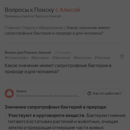
Вопросы к Поиску 
с Алисой
Примеры ответов Поиска с Алисой
Главная
/
Наука и образование
/
Какое значение имеют
сапротрофные бактерии в природе и для человека?
Вопрос для Поиска с Алисой
22 января
#Сапротрофы
#Бактерии
#Экология
#Биология
#Человек
Какое значение имеют сапротрофные бактерии в
природе и для человека?
Алиса
Как это работает?
На основе источников, возможны неточности
Значение сапротрофных бактерий в природе
:
Участвуют в круговороте веществ
.
Бактерии гниения
питаются остатками растений и животных, очищая
землю и превращая отмершие части живых