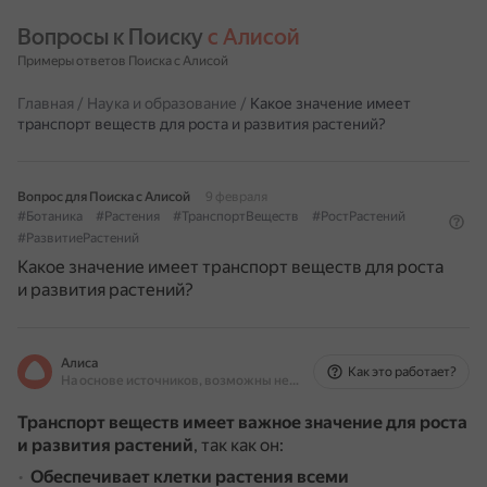
Вопросы к Поиску 
с Алисой
Примеры ответов Поиска с Алисой
Главная
/
Наука и образование
/
Какое значение имеет
транспорт веществ для роста и развития растений?
Вопрос для Поиска с Алисой
9 февраля
#Ботаника
#Растения
#ТранспортВеществ
#РостРастений
#РазвитиеРастений
Какое значение имеет транспорт веществ для роста
и развития растений?
Алиса
Как это работает?
На основе источников, возможны неточности
Транспорт веществ имеет важное значение для роста
и развития растений
, так как он:
Обеспечивает клетки растения всеми