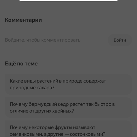
Комментарии
Войдите, чтобы комментировать
Войти
Ещё по теме
Какие виды растений в природе содержат
природные сахара?
Почему бермудский кедр растет так быстро в
отличие от других хвойных?
Почему некоторые фрукты называют
семечковыми, а другие — косточковыми?