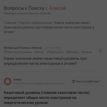
Вопросы к Поиску 
с Алисой
Примеры ответов Поиска с Алисой
Главная
/
Наука и образование
/
Какое значение имеет
квантовый уровень при определении числа электронов в
атоме?
Вопрос для Поиска с Алисой
24 сентября
#КвантовыйУровень
#Атом
#Электроны
#Физика
#Химия
Какое значение имеет квантовый уровень при
определении числа электронов в атоме?
Алиса
Как это работает?
На основе источников, возможны неточности
Квантовый уровень (главное квантовое число)
определяет общее число электронов на
энергетическом уровне
.