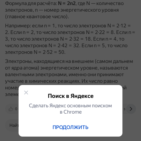
Формула для расчёта:
N = 2n2
, где N — количество
электронов, n — номер энергетического уровня
(главное квантовое число).
Например: если n = 1, то число электронов N = 2∙12 =
2.
Если n = 2, то число электронов N = 2∙22 = 8.
Если n =
3, то число электронов N = 2∙32 = 18.
Если n = 4, то
число электронов N = 2∙42 = 32.
Если n = 5, то число
электронов N = 2∙52 = 50.
Электроны, находящиеся на внешнем (самом дальнем
от ядра атома) энергетическом уровне, называются
валентными электронами, именно они принимают
участие в химических реакциях.
Их число равно
номеру группы, в которой расположен химический
элемент.
Поиск в Яндексе
Сделать Яндекс основным поиском
0
sites.google.com
habr.com
skysmart.
в Сhrome
Найти в Поиске
ПРОДОЛЖИТЬ