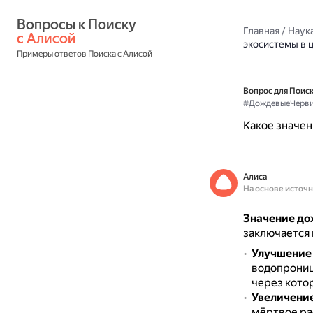
Вопросы к Поиску 
Главная
/
Наука
с Алисой
экосистемы в 
Примеры ответов Поиска с Алисой
Вопрос для Поиск
#ДождевыеЧерв
Какое значен
Алиса
На основе источ
Значение до
заключается
Улучшение
водопрониц
через кото
Увеличение
мёртвое ра