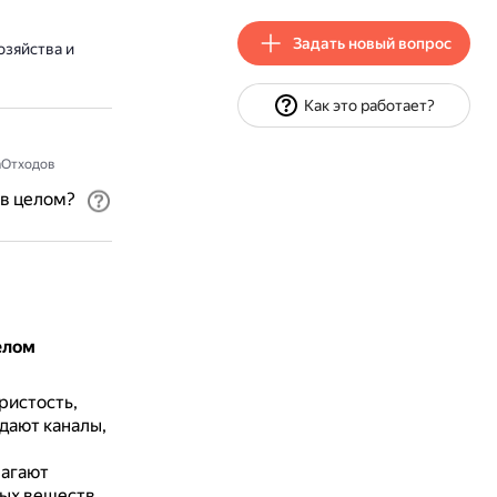
Задать новый вопрос
озяйства и
Как это работает?
аОтходов
 в целом?
елом
ристость,
дают каналы,
агают
ных веществ