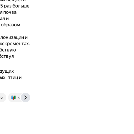
5 раз больше
я почва.
ал и
м образом
лонизации и
экскрементах.
бствуют
бствуя
едущих
х, птиц и
io
kartaslov.ru