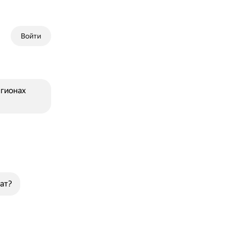
Войти
егионах
ат?