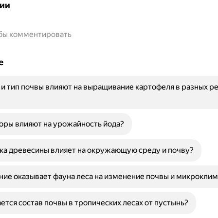
ии
обы комментировать
е
 и тип почвы влияют на выращивание картофеля в разных р
оры влияют на урожайность йода?
ка древесины влияет на окружающую среду и почву?
ние оказывает фауна леса на изменение почвы и микроклим
ется состав почвы в тропических лесах от пустынь?