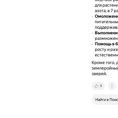
для растен
азота, в 7 
Омоложени
питательны
поддержива
Выполнени
размножени
Помощь в б
росту и ра
естественн
Кроме того, 
землеройный 
зверей.
0
Найти в Пои