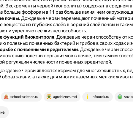
ий.
Экскременты червей (копролиты) содержат в среднем в 
раз больше фосфора и в 11 раз больше калия, чем окружающа
е почвы
.
Дождевые черви перемещают почвенный матери
е вещества из глубоких слоёв в верхний слой почвы и таки
ют и укрепляют её жизнеспособность.
е функций биоконтроля
.
Дождевые черви способствуют ко
ю полезных почвенных бактерий и грибов в своих ходах и 
орьбе с почвенными вредителями
.
Дождевые черви спосо
змножению полезных организмов в почве, тем самым спосо
ой регуляции численности почвенных вредителей.
дождевые черви являются кормом для многих животных, в
образ жизни, а также для многих наземных мелких животны
school-science.ru
agrobiznes.md
infourok.ru
soz.b
ске