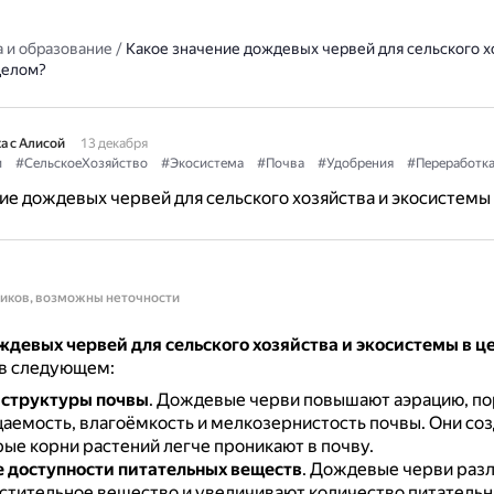
 и образование
/
Какое значение дождевых червей для сельского х
целом?
а с Алисой
13 декабря
и
#СельскоеХозяйство
#Экосистема
#Почва
#Удобрения
#Переработк
ие дождевых червей для сельского хозяйства и экосистемы
ников, возможны неточности
ждевых червей для сельского хозяйства и экосистемы в ц
 в следующем:
 структуры почвы
.
Дождевые черви повышают аэрацию, по
аемость, влагоёмкость и мелкозернистость почвы.
Они соз
рые корни растений легче проникают в почву.
 доступности питательных веществ
.
Дождевые черви разл
стительное вещество и увеличивают количество питатель