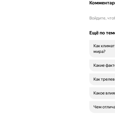
Комментар
Войдите, чт
Ещё по тем
Как климат
мира?
Какие факт
Как трелев
Какое влия
Чем отлича