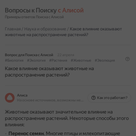
Вопросы к Поиску 
с Алисой
Примеры ответов Поиска с Алисой
Главная
/
Наука и образование
/
Какое влияние оказывают
животные на распространение растений?
Вопрос для Поиска с Алисой
22 апреля
#Биология
#Экология
#Растения
#Животные
#Эволюция
Какое влияние оказывают животные на
распространение растений?
Алиса
Как это работает?
На основе источников, возможны неточности
Животные оказывают значительное влияние на
распространение растений.
Некоторые способы этого
влияния:
Перенос семян
.
Многие птицы и млекопитающие