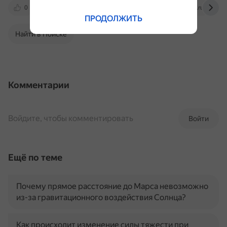
0
infourok.ru
dzen.ru
yandex.ru
ПРОДОЛЖИТЬ
Найти в Поиске
Комментарии
Войдите, чтобы комментировать
Войти
Ещё по теме
Почему прямое расстояние до Марса невозможно
из-за гравитационного воздействия Солнца?
Как происходит изменение силы тяжести при