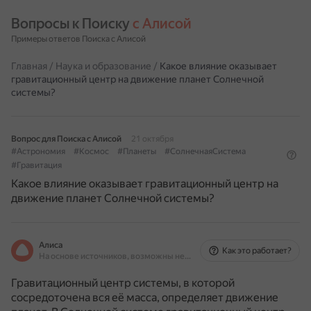
Вопросы к Поиску 
с Алисой
Примеры ответов Поиска с Алисой
Главная
/
Наука и образование
/
Какое влияние оказывает
гравитационный центр на движение планет Солнечной
системы?
Вопрос для Поиска с Алисой
21 октября
#Астрономия
#Космос
#Планеты
#СолнечнаяСистема
#Гравитация
Какое влияние оказывает гравитационный центр на
движение планет Солнечной системы?
Алиса
Как это работает?
На основе источников, возможны неточности
Гравитационный центр системы, в которой
сосредоточена вся её масса, определяет движение