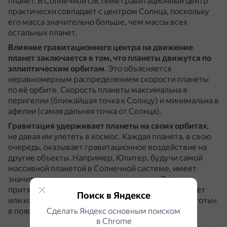
планет.
В Солнечной системе гравитационный центр
практически совпадает с центром Солнца, поскольку
его масса значительно больше, чем массы всех
остальных планет.
Влияние гравитационного центра на движение
планет заключается в том, что планеты движутся по
эллиптическим орбитам
.
Это объясняется
неравномерным распределением скорости планеты
по её орбите.
Скорость планеты максимальна в
перигелии (ближайшая точка к Солнцу) и минимальна в
афелии (самая дальняя точка от Солнца).
Гравитация удерживает планеты на своих орбитах
,
не давая им улететь в космос.
Каждая планета, в свою
очередь, оказывает гравитационное воздействие на
другие объекты.
Например, Юпитер, будучи самой
массивной планетой в Солнечной системе, имеет
значительное гравитационное влияние.
Это
притяжение может менять орбиты меньших планет
Поиск в Яндексе
или комет, а также создавать определённые «пустоты»
Сделать Яндекс основным поиском
в поясе астероидов.
в Сhrome