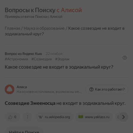
Вопросы к Поиску 
с Алисой
Примеры ответов Поиска с Алисой
Главная
/
Наука и образование
/
Какое созвездие не входит в
зодиакальный круг?
Вопрос из Яндекс Кью
22 ноября
#Астрономия
#Созвездия
#Зодиак
Какое созвездие не входит в зодиакальный круг?
Алиса
Как это работает?
На основе источников, возможны неточности
Созвездие Змееносца
не входит в зодиакальный круг.
0
ru.wikipedia.org
www.yaklass.ru
dzen.
Найти в Поиске