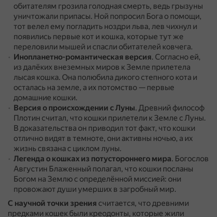
обитателям грозила голодная смерть, ведь грызуны
уничтожали припасы.
Ной попросил Бога о помощи,
тот велел ему погладить ноздри льва, лев чихнул и
появились первые кот и кошка, которые тут же
переловили мышей и спасли обитателей ковчега.
Инопланетно-романтическая версия
.
Согласно ей,
из далёких внеземных миров к Земле прилетела
лысая кошка.
Она полюбила дикого степного кота и
осталась на земле, а их потомство — первые
домашние кошки.
Версия о происхождении с Луны
.
Древний философ
Плотин считал, что кошки прилетели к Земле с Луны.
В доказательства он приводил тот факт, что кошки
отлично видят в темноте, они активны ночью, а их
жизнь связана с циклом луны.
Легенда о кошках из потустороннего мира
.
Богослов
Августин Блаженный полагал, что кошки посланы
Богом на Землю с определённой миссией: они
провожают души умерших в загробный мир.
С научной точки зрения
считается, что древними
предками кошек были креодонты, которые жили