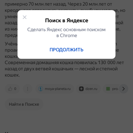
примерно 70 млн лет назад.
Через 20 млн лет от
креодонтов отделились миациды, они были мельче, но
умнее, пластичнее и выносливее.
Около 40 млн лет
Поиск в Яндексе
назад эти хищники разделились на 2 группы: от одной
из них произошли псовые, от другой — виверровые,
Сделать Яндекс основным поиском
предки современных кошек.
в Сhrome
Учёные полагают, что древним предком котов был
ПРОДОЛЖИТЬ
проаиурус, от него произошли 2 ветви: саблезубые
кошки (вымерли) и современные кошачьи.
Современная домашняя кошка появилась 130 000 лет
назад от двух ветвей кошачьих — лесной и степной
кошек.
0
moya-planeta.ru
dzen.ru
proza.ru
Найти в Поиске