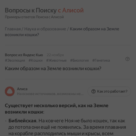
Вопросы к Поиску 
с Алисой
Примеры ответов Поиска с Алисой
Главная
/
Наука и образование
/
Каким образом на Земле
возникли кошки?
Вопрос из Яндекс Кью
22 ноября
#Эволюция
#Кошки
#Животные
#Биология
#Генетика
Каким образом на Земле возникли кошки?
Алиса
Как это работает?
На основе источников, возможны неточности
Существует несколько версий, как на Земле
возникли кошки
:
Библейская
.
На ковчеге Ноя не было кошек, так как
до потопа они ещё не появились.
За время плавания
на корабле расплодились мыши и крысы, всем