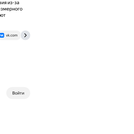
ия из-за
езмерного
уют
vk.com
pikabu.ru
Войти