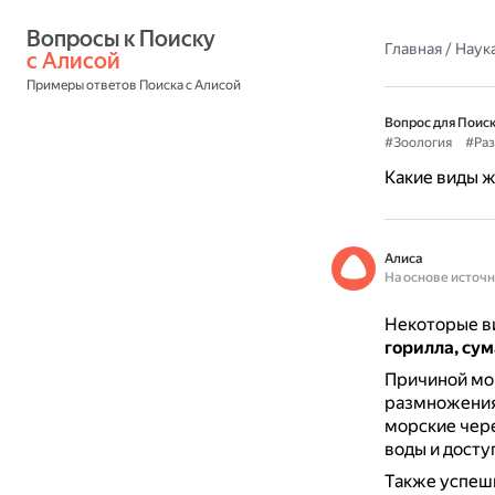
Вопросы к Поиску 
Главная
/
Наука
с Алисой
Примеры ответов Поиска с Алисой
Вопрос для Поиск
#Зоология
#Ра
Какие виды ж
Алиса
На основе источ
Некоторые в
горилла, сум
Причиной мо
размножения,
морские чере
воды и досту
Также успеш