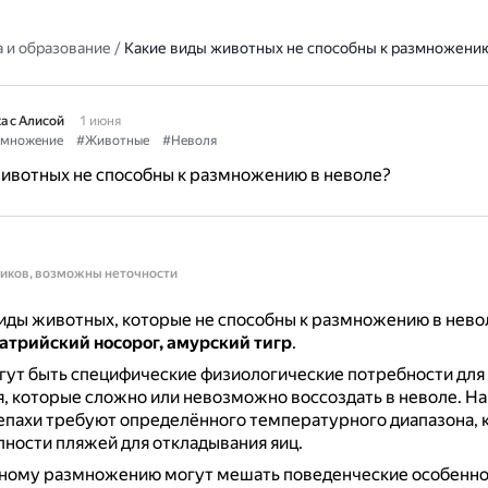
 и образование
/
Какие виды животных не способны к размножению
а с Алисой
1 июня
змножение
#Животные
#Неволя
ивотных не способны к размножению в неволе?
ников, возможны неточности
иды животных, которые не способны к размножению в нево
атрийский носорог, амурский тигр
.
гут быть специфические физиологические потребности для
 которые сложно или невозможно воссоздать в неволе.
На
пахи требуют определённого температурного диапазона, 
пности пляжей для откладывания яиц.
ному размножению могут мешать поведенческие особенно