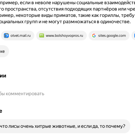
пример, если в неволе нарушены социальные взаимодейств
о пространства, отсутствия подходящих партнёров или чр
имер, некоторые виды приматов, такие как гориллы, треб
оциальных групп и не могут размножаться в одиночестве.
otvet.mail.ru
www.bolshoyvopros.ru
sites.google.com
ске
ии
обы комментировать
е
 что лисы очень хитрые животные, и если да, то почему?