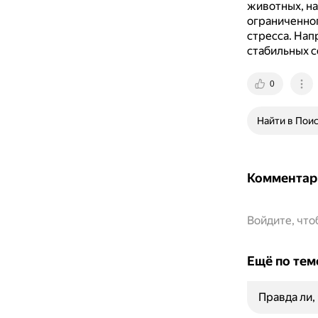
животных, на
ограниченног
стресса.
Напр
стабильных с
0
Найти в Пои
Комментар
Войдите, чт
Ещё по тем
Правда ли,