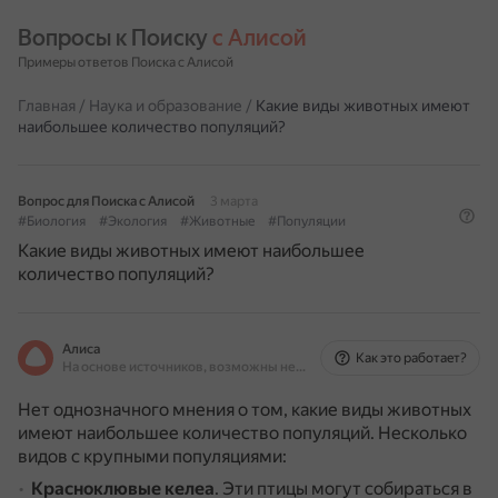
Вопросы к Поиску 
с Алисой
Примеры ответов Поиска с Алисой
Главная
/
Наука и образование
/
Какие виды животных имеют
наибольшее количество популяций?
Вопрос для Поиска с Алисой
3 марта
#Биология
#Экология
#Животные
#Популяции
Какие виды животных имеют наибольшее
количество популяций?
Алиса
Как это работает?
На основе источников, возможны неточности
Нет однозначного мнения о том, какие виды животных
имеют наибольшее количество популяций. Несколько
видов с крупными популяциями:
Красноклювые келеа
.
Эти птицы могут собираться в