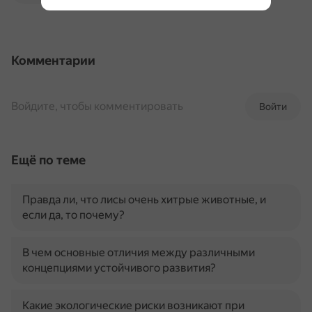
Комментарии
Войдите, чтобы комментировать
Войти
Ещё по теме
Правда ли, что лисы очень хитрые животные, и
если да, то почему?
В чем основные отличия между различными
концепциями устойчивого развития?
Какие экологические риски возникают при