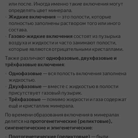
или после.
Иногда именно такие включения могут
определять цвет минерала.
Жидкие включения
— это полости, которые
полностью заполнены раствором того или иного
состава.
Газово-жидкие включения
состоят из пузырька
воздуха и жидкости и часто занимают полости,
которые являются отрицательными кристаллами.
Также различают
однофазовые, двухфазовые и
трёхфазовые включения
:
Однофазовые
— вся полость включения заполнена
жидкостью.
Двухфазовые
— вместе с жидкостью в полости
присутствует газовый пузырик.
Трёхфазовые
— помимо жидкости и газа содержат
ещё и кристаллик минерала.
По времени образования включения в минералах
делятся на
протогенетические (реликтовые),
сингенетические и эпигенетические
:
Протогенетические (реликтовые)
— были