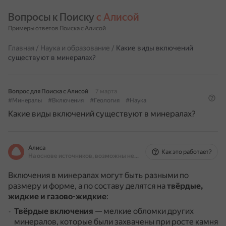
Вопросы к Поиску 
с Алисой
Примеры ответов Поиска с Алисой
Главная
/
Наука и образование
/
Какие виды включений
существуют в минералах?
Вопрос для Поиска с Алисой
7 марта
#Минералы
#Включения
#Геология
#Наука
Какие виды включений существуют в минералах?
Алиса
Как это работает?
На основе источников, возможны неточности
Включения в минералах могут быть разными по
размеру и форме, а по составу делятся на
твёрдые,
жидкие и газово-жидкие
:
Твёрдые включения
— мелкие обломки других
минералов, которые были захвачены при росте камня