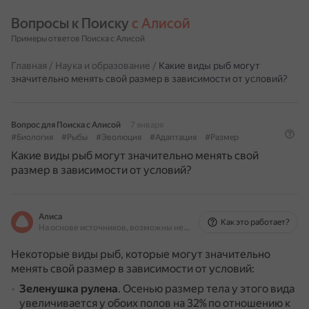
Вопросы к Поиску 
с Алисой
Примеры ответов Поиска с Алисой
Главная
/
Наука и образование
/
Какие виды рыб могут
значительно менять свой размер в зависимости от условий?
Вопрос для Поиска с Алисой
7 января
#Биология
#Рыбы
#Эволюция
#Адаптация
#Размер
Какие виды рыб могут значительно менять свой
размер в зависимости от условий?
Алиса
Как это работает?
На основе источников, возможны неточности
Некоторые виды рыб, которые могут значительно
менять свой размер в зависимости от условий:
Зеленушка рулена
.
Осенью размер тела у этого вида
увеличивается у обоих полов на 32% по отношению к