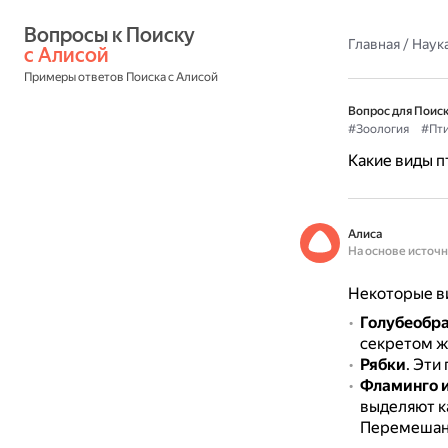
Вопросы к Поиску 
Главная
/
Наука
с Алисой
Примеры ответов Поиска с Алисой
Вопрос для Поиск
#Зоология
#Пт
Какие виды п
Алиса
На основе источ
Некоторые ви
Голубеобр
секретом ж
Рябки
.
Эти 
Фламинго и
выделяют к
Перемешанн