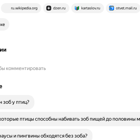
ru.wikipedia.org
dzen.ru
kartaslov.ru
otvet.mail.ru
ске
ии
обы комментировать
е
н зоб у птиц?
оторые птицы способны набивать зоб пищей до половины м
аусы и пингвины обходятся без зоба?