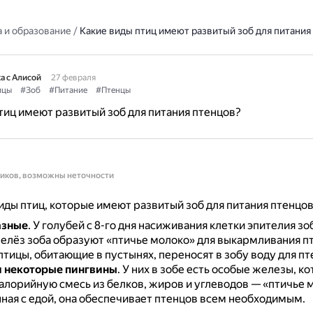
 и образование
/
Какие виды птиц имеют развитый зоб для питания
а с Алисой
27 февраля
ицы
#Зоб
#Питание
#Птенцы
тиц имеют развитый зоб для питания птенцов?
ников, возможны неточности
ды птиц, которые имеют развитый зоб для питания птенцов
азные
.
У голубей с 8-го дня насиживания клетки эпителия зо
елёз зоба образуют «птичье молоко» для выкармливания п
птицы, обитающие в пустынях, переносят в зобу воду для пт
 некоторые пингвины
.
У них в зобе есть особые железы, к
алорийную смесь из белков, жиров и углеводов — «птичье 
ая с едой, она обеспечивает птенцов всем необходимым.