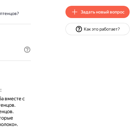
Задать новый вопрос
 птенцов?
Как это работает?
:
ба вместе с
тенцов.
енцов.
оторые
молоко».