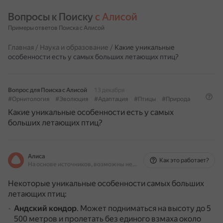
Вопросы к Поиску 
с Алисой
Примеры ответов Поиска с Алисой
Главная
/
Наука и образование
/
Какие уникальные
особенности есть у самых больших летающих птиц?
Вопрос для Поиска с Алисой
13 декабря
#Орнитология
#Эволюция
#Адаптация
#Птицы
#Природа
Какие уникальные особенности есть у самых
больших летающих птиц?
Алиса
Как это работает?
На основе источников, возможны неточности
Некоторые уникальные особенности самых больших
летающих птиц:
Андский кондор
.
Может подниматься на высоту до 5
500 метров и пролетать без единого взмаха около