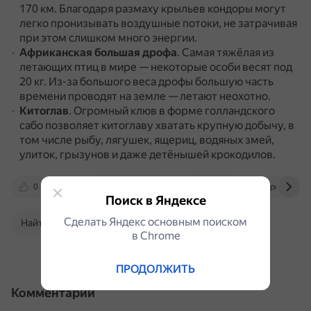
170 км.
Благодаря размаху крыльев кондоры могут
легко пронизывать воздушные потоки, не затрачивая
при этом слишком много энергии.
Африканская большая дрофа
.
Самая тяжёлая из
летающих птиц в мире — некоторые особи весят под
20 кг.
Из-за большого веса дрофы большую часть
времени проводят на земле — летают неохотно.
Китоглав
.
Огромный клюв в форме голландского
сабо позволяет китоглаву хватать крупную добычу, в
том числе рыбу, лягушек, ящериц, водяных змей,
улиток, грызунов и даже детёнышей крокодилов.
0
www.tourister.ru
pikabu.ru
postnews.
Поиск в Яндексе
Сделать Яндекс основным поиском
Найти в Поиске
в Сhrome
ПРОДОЛЖИТЬ
Комментарии