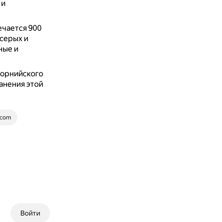
 и
ечается 900
серых и
ные и
форнийского
анения этой
.com
Войти