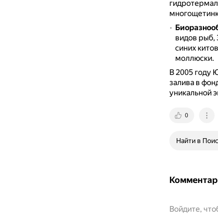
гидротермал
многощетинко
Биоразнооб
видов рыб,
синих китов
моллюски.
В 2005 году
залива в фон
уникальной э
0
Найти в Пои
Комментар
Войдите, чт