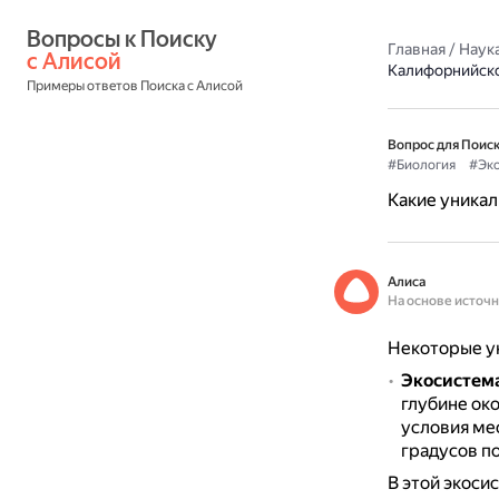
Вопросы к Поиску 
Главная
/
Наука
с Алисой
Калифорнийско
Примеры ответов Поиска с Алисой
Вопрос для Поиск
#Биология
#Эко
Какие уника
Алиса
На основе источ
Некоторые у
Экосистема
глубине ок
условия ме
градусов по
В этой экоси