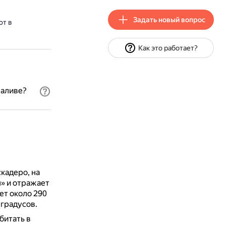
Задать новый вопрос
ют в
Как это работает?
заливе?
кадеро, на
» и отражает
ет около 290
 градусов.
битать в