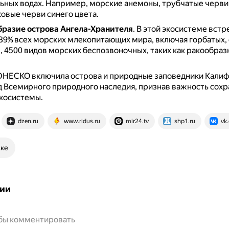
ьных водах.
Например, морские анемоны, трубчатые черви
вые черви синего цвета.
разие острова Ангела-Хранителя
.
В этой экосистеме встр
 39% всех морских млекопитающих мира, включая горбатых, 
, 4500 видов морских беспозвоночных, таких как ракообраз
 ЮНЕСКО включила острова и природные заповедники Кали
д Всемирного природного наследия, признав важность сохр
косистемы.
dzen.ru
www.ridus.ru
mir24.tv
shp1.ru
vk
ске
ии
обы комментировать