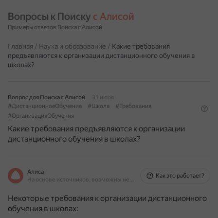
Вопросы к Поиску 
с Алисой
Примеры ответов Поиска с Алисой
Главная
/
Наука и образование
/
Какие требования
предъявляются к организации дистанционного обучения в
школах?
Вопрос для Поиска с Алисой
31 июля
#ДистанционноеОбучение
#Школа
#Требования
#ОрганизацияОбучения
Какие требования предъявляются к организации
дистанционного обучения в школах?
Алиса
Как это работает?
На основе источников, возможны неточности
Некоторые требования к организации дистанционного
обучения в школах: