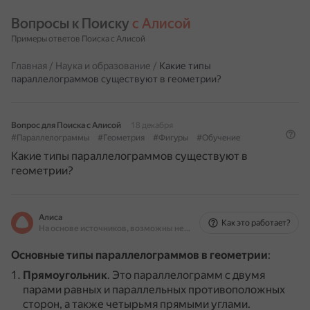
Вопросы к Поиску 
с Алисой
Примеры ответов Поиска с Алисой
Главная
/
Наука и образование
/
Какие типы
параллелограммов существуют в геометрии?
Вопрос для Поиска с Алисой
18 декабря
#Параллелограммы
#Геометрия
#Фигуры
#Обучение
Какие типы параллелограммов существуют в
геометрии?
Алиса
Как это работает?
На основе источников, возможны неточности
Основные типы параллелограммов в геометрии
:
Прямоугольник
.
Это параллелограмм с двумя
парами равных и параллельных противоположных
сторон, а также четырьмя прямыми углами.