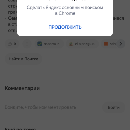
структуре, ни по произношению, а только по
Сделать Яндекс основным поиском
грамматическим признакам, например, роду.
в Сhrome
Семантические архаизмы
.
Слова, употреблявшиеся
в старину в иных смысловых значениях,
ПРОДОЛЖИТЬ
отличающихся от современных.
0
nsportal.ru
elib.pnzgu.ru
stihi.ru
Найти в Поиске
Комментарии
Войдите, чтобы комментировать
Войти
Ещё по теме