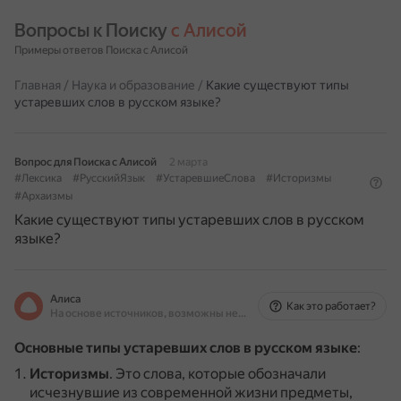
Вопросы к Поиску 
с Алисой
Примеры ответов Поиска с Алисой
Главная
/
Наука и образование
/
Какие существуют типы
устаревших слов в русском языке?
Вопрос для Поиска с Алисой
2 марта
#Лексика
#РусскийЯзык
#УстаревшиеСлова
#Историзмы
#Архаизмы
Какие существуют типы устаревших слов в русском
языке?
Алиса
Как это работает?
На основе источников, возможны неточности
Основные типы устаревших слов в русском языке
:
Историзмы
.
Это слова, которые обозначали
исчезнувшие из современной жизни предметы,