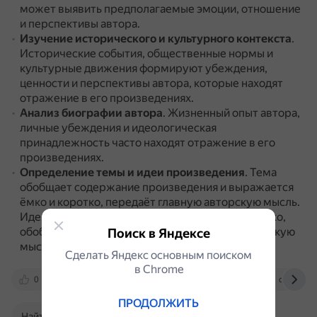
может выявить предполагаемые эмоции, отношение
и перспективы автора.
Изучение исторического и культурного контекста
.
Исторические события, общественные нормы и
культурные движения формируют убеждения,
ценности и перспективы автора, которые находят
отражение в его произведениях.
Анализ биографии автора
.
Жизненный опыт автора,
личные убеждения и идеологическая
принадлежность часто находят отражение в его
произведениях.
Определение темы и идеи произведения
.
Тема
обобщает содержание произведения и выражается
ёмко и коротко, передаёт главную авторскую мысль.
Идея обобщает содержание и выражается кратко,
обобщает самую суть, передаёт главную авторскую
Поиск в Яндексе
мысль.
Сделать Яндекс основным поиском
в Сhrome
0
brainly.com
cyberleninka.ru
dzen.ru
ПРОДОЛЖИТЬ
Найти в Поиске