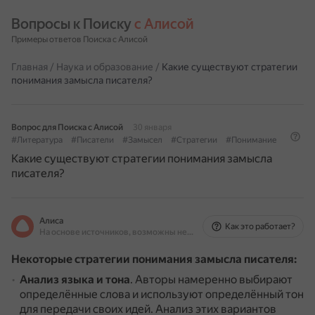
Вопросы к Поиску 
с Алисой
Примеры ответов Поиска с Алисой
Главная
/
Наука и образование
/
Какие существуют стратегии
понимания замысла писателя?
Вопрос для Поиска с Алисой
30 января
#Литература
#Писатели
#Замысел
#Стратегии
#Понимание
Какие существуют стратегии понимания замысла
писателя?
Алиса
Как это работает?
На основе источников, возможны неточности
Некоторые стратегии понимания замысла писателя:
Анализ языка и тона
.
Авторы намеренно выбирают
определённые слова и используют определённый тон
для передачи своих идей.
Анализ этих вариантов