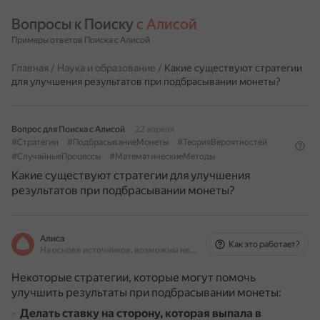
Вопросы к Поиску 
с Алисой
Примеры ответов Поиска с Алисой
Главная
/
Наука и образование
/
Какие существуют стратегии
для улучшения результатов при подбрасывании монеты?
Вопрос для Поиска с Алисой
22 апреля
#Стратегии
#ПодбрасываниеМонеты
#ТеорияВероятностей
#СлучайныеПроцессы
#МатематическиеМетоды
Какие существуют стратегии для улучшения
результатов при подбрасывании монеты?
Алиса
Как это работает?
На основе источников, возможны неточности
Некоторые стратегии, которые могут помочь
улучшить результаты при подбрасывании монеты:
Делать ставку на сторону, которая выпала в