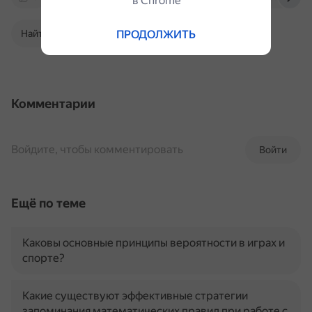
в Сhrome
ПРОДОЛЖИТЬ
Найти в Поиске
Комментарии
Войдите, чтобы комментировать
Войти
Ещё по теме
Каковы основные принципы вероятности в играх и
спорте?
Какие существуют эффективные стратегии
запоминания математических правил при работе с