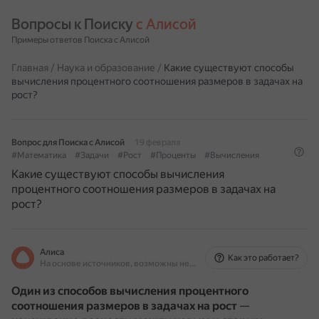
Вопросы к Поиску 
с Алисой
Примеры ответов Поиска с Алисой
Главная
/
Наука и образование
/
Какие существуют способы
вычисления процентного соотношения размеров в задачах на
рост?
Вопрос для Поиска с Алисой
19 февраля
#Математика
#Задачи
#Рост
#Проценты
#Вычисления
Какие существуют способы вычисления
процентного соотношения размеров в задачах на
рост?
Алиса
Как это работает?
На основе источников, возможны неточности
Один из способов вычисления процентного
соотношения размеров в задачах на рост
—