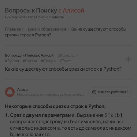
Вопросы к Поиску 
с Алисой
Примеры ответов Поиска с Алисой
Главная
/
Наука и образование
/
Какие существуют способы
срезки строк в Python?
Вопрос для Поиска с Алисой
28 февраля
#Python
#Срезка
#Строки
#Текст
Какие существуют способы срезки строк в Python?
Алиса
Как это работает?
На основе источников, возможны неточности
Некоторые способы срезки строк в Python:
Срез с двумя параметрами
.
Выражение
S[a:b]
возвращает подстроку из b-a символов, начиная с
символа c индексом a, то есть до символа с индексом
b, не включая его.