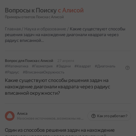
Вопросы к Поиску 
с Алисой
Примеры ответов Поиска с Алисой
Главная
/
Наука и образование
/
Какие существуют способы
решения задач на нахождение диагонали квадрата через
радиус вписанной…
Вопрос для Поиска с Алисой
27 апреля
#Математика
#Геометрия
#Задачи
#Квадрат
#Диагональ
#Радиус
#ВписаннаяОкружность
Какие существуют способы решения задач на
нахождение диагонали квадрата через радиус
вписанной окружности?
Алиса
Как это работает?
На основе источников, возможны неточности
Один из способов решения задач на нахождение