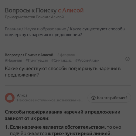
Вопросы к Поиску 
с Алисой
Примеры ответов Поиска с Алисой
Главная
/
Наука и образование
/
Какие существуют способы
подчеркнуть наречия в предложении?
Вопрос для Поиска с Алисой
3 февраля
#Наречия
#Пунктуация
#Синтаксис
#Русскийязык
Какие существуют способы подчеркнуть наречия в
предложении?
Алиса
Как это работает?
На основе источников, возможны неточности
Способы подчёркивания наречий в предложении
зависят от их роли
:
Если наречие является обстоятельством
, то оно
подчёркивается
штрих-пунктирной линией
.