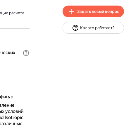
Задать новый вопрос
ции расчета
Как это работает?
ических
фигур:
еление
ых условий.
d Isotropic
х различные