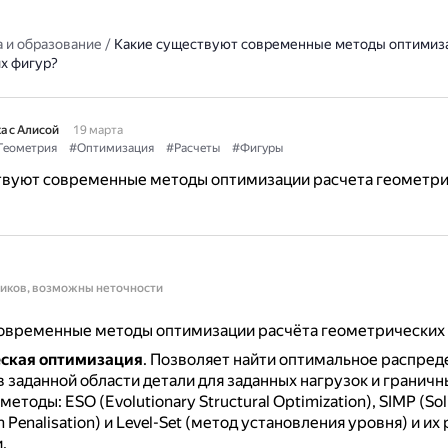
 и образование
/
Какие существуют современные методы оптимиза
х фигур?
а с Алисой
19 марта
Геометрия
#Оптимизация
#Расчеты
#Фигуры
твуют современные методы оптимизации расчета геометр
ников, возможны неточности
овременные методы оптимизации расчёта геометрических 
еская оптимизация
.
Позволяет найти оптимальное распред
 заданной области детали для заданных нагрузок и граничн
етоды: ESO (Evolutionary Structural Optimization), SIMP (Soli
th Penalisation) и Level-Set (метод установления уровня) и и
.