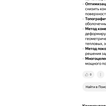
Оптимизац
снизить ко
поверхност
Топографи
оболочечны
Метод коне
деформируе
геометриче
тепловых, 
Метод поко
решения за
Многоцелев
мощного по
0
Найти в Пои
Комментар