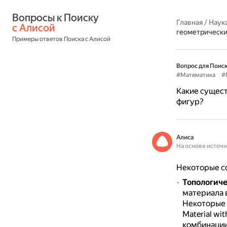
Вопросы к Поиску 
Главная
/
Наука
с Алисой
геометрически
Примеры ответов Поиска с Алисой
Вопрос для Поиск
#Математика
#
Какие сущес
фигур?
Алиса
На основе источ
Некоторые с
Топологич
материала в
Некоторые м
Material wi
комбинации