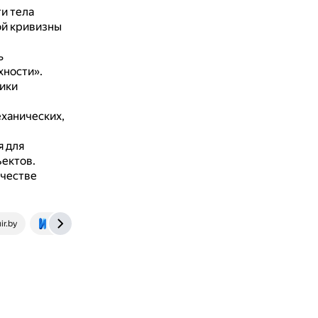
и тела
ой кривизны
ь
хности».
ики
ханических,
 для
ектов.
ачестве
ir.by
vyww.ivdon.ru