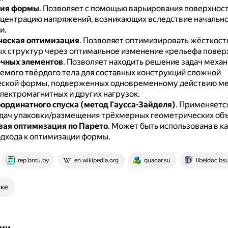
ия формы
.
Позволяет с помощью варьирования поверхност
нцентрацию напряжений, возникающих вследствие начальн
и.
ческая оптимизация
.
Позволяет оптимизировать жёсткост
х структур через оптимальное изменение «рельефа повер
чных элементов
.
Позволяет находить решение задач механ
мого твёрдого тела для составных конструкций сложной
ской формы, подверженных одновременному действию ме
электромагнитных и других нагрузок.
ординатного спуска (метод Гаусса-Зайделя)
.
Применяется
дач упаковки/размещения трёхмерных геометрических объ
ая оптимизация по Парето
.
Может быть использована в к
дхода к оптимизации формы.
rep.bntu.by
en.wikipedia.org
quaoar.su
libeldoc.bsu
ске
ии