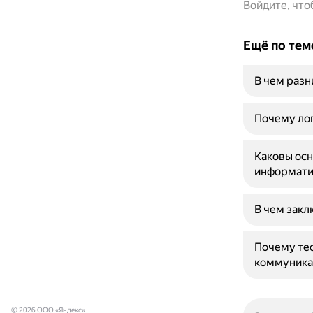
Войдите, чт
Ещё по тем
В чем разн
Почему лог
Каковы осн
информати
В чем закл
Почему тео
коммуника
© 2026 ООО «Яндекс»