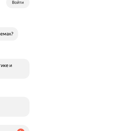
Войти
хемах?
ике и