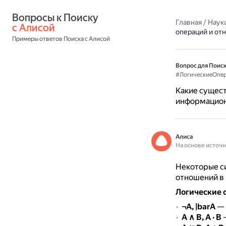
Вопросы к Поиску 
Главная
/
Наука
с Алисой
операций и от
Примеры ответов Поиска с Алисой
Вопрос для Поиск
#ЛогическиеОпе
Какие сущест
информацион
Алиса
На основе источ
Некоторые си
отношений в
Логические 
¬A, |barA
— 
A ∧ B, A · B
—