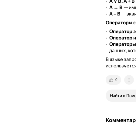
A ∨ B, A + B
A → B
— имп
A ≡ B
— экви
Операторы с
Оператор э
Оператор н
Операторы
данных, ко
В языке запр
используетс
0
Найти в Пои
Комментар