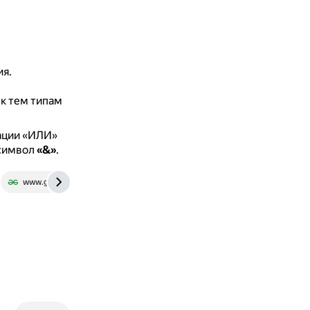
ия.
к тем типам
рации «ИЛИ»
 символ
«&»
.
www.geeksforgeeks.org