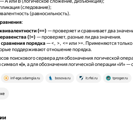
— A или B (логическое сложение, дизъюнкция);
ликация (следование);
валентность (равносильность).
равнения
:
квивалентности (==)
— проверяет и сравнивает два значен
еравенства (!=)
— проверяет, разные ли два значения.
 сравнения порядка
— <, >, <= или >=.
Применяются только 
торые поддерживают отношение порядка.
осов поискового сервера для обозначения логической опе
я символ
«|»
, а для обозначения логической операции «И» —
inf-ege.sdamgia.ru
bosova.ru
it.rfei.ru
tproger.ru
ске
ии