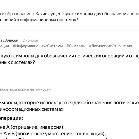
 и образование
/
Какие существуют символы для обозначения логи
ношений в информационных системах?
а с Алисой
2 ноября
рации
#ИнформационныеСистемы
#Символы
#ЛогическиеОтношения
вуют символы для обозначения логических операций и отн
ных системах?
ников, возможны неточности
мволы, которые используются для обозначения логических
 информационных системах:
операции
:
не A (отрицание, инверсия);
 A и B (логическое умножение, конъюнкция);