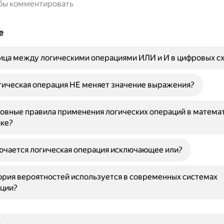
обы комментировать
е
ица между логическими операциями ИЛИ и И в цифровых с
ическая операция НЕ меняет значение выражения?
овные правила применения логических операций в математ
ке?
ючается логическая операция исключающее или?
рия вероятностей используется в современных системах
ции?