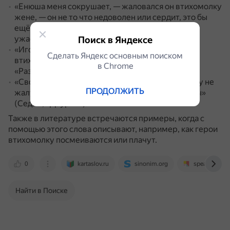
«Енюша меня сокрушает, — жаловался он втихомолку
жене, — он не то что недоволен или сердит, это бы
ещё ничего; он огорчён, он грустен — вот что
ужасно» (И. С. Тургенев, «Отцы и дети»).
Поиск в Яндексе
«Игорь исподлобья наблюдал за своим другом и
Сделать Яндекс основным поиском
втихомолку сравнивал себя с ним» (Караваева,
в Сhrome
«Разбег»).
«Свое горе выплакивала она втихомолку, никому не
ПРОДОЛЖИТЬ
жалуясь на злые насмешки Федосьи и Милодоры»
(Седых, «Даурия»).
Также в литературе встречаются примеры, когда с
помощью этого слова описывают, например, как герои
втихомолку посмеиваются или плачут.
0
kartaslov.ru
sinonim.org
speak.tatar
Найти в Поиске