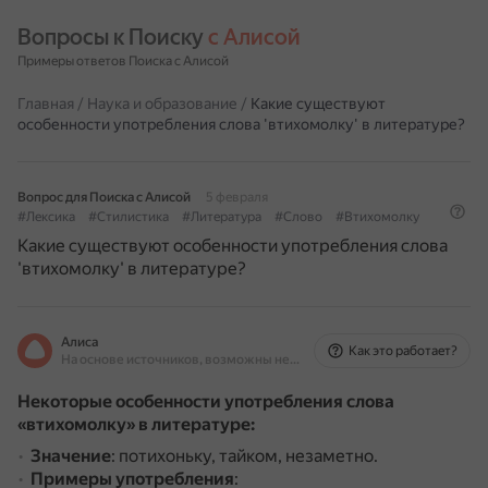
Вопросы к Поиску 
с Алисой
Примеры ответов Поиска с Алисой
Главная
/
Наука и образование
/
Какие существуют
особенности употребления слова 'втихомолку' в литературе?
Вопрос для Поиска с Алисой
5 февраля
#Лексика
#Стилистика
#Литература
#Слово
#Втихомолку
Какие существуют особенности употребления слова
'втихомолку' в литературе?
Алиса
Как это работает?
На основе источников, возможны неточности
Некоторые особенности употребления слова
«втихомолку» в литературе:
Значение
: потихоньку, тайком, незаметно.
Примеры употребления
: