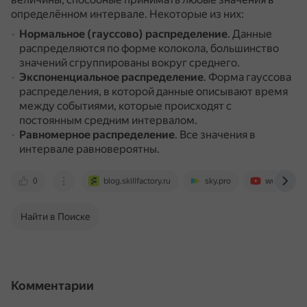
определённом интервале.
Некоторые из них:
Нормальное (гауссово) распределение
.
Данные
распределяются по форме колокола, большинство
значений сгруппированы вокруг среднего.
Экспоненциальное распределение
.
Форма гауссова
распределения, в которой данные описывают время
между событиями, которые происходят с
постоянным средним интервалом.
Равномерное распределение
.
Все значения в
интервале равновероятны.
0
blog.skillfactory.ru
sky.pro
www.youtu
Найти в Поиске
Комментарии