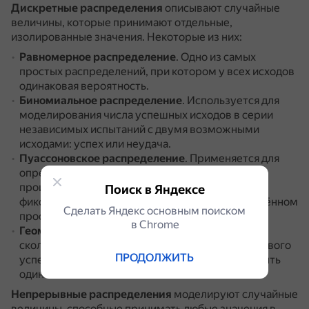
Дискретные распределения
описывают случайные
величины, которые принимают отдельные,
изолированные значения.
Некоторые из них:
Равномерное распределение
.
Одно из самых
простых распределений, при котором у всех исходов
одинаковая вероятность.
Биномиальное распределение
.
Используется для
моделирования числа успешных исходов в серии
независимых испытаний с двумя возможными
исходами: успех или неудача.
Пуассоновское распределение
.
Применяется для
определения вероятности того, сколько раз
произойдёт определённое событие за
Поиск в Яндексе
фиксированный период времени или в определённом
Сделать Яндекс основным поиском
пространстве.
в Сhrome
Геометрическое распределение
.
Описывает,
сколько требуется попыток для достижения первого
ПРОДОЛЖИТЬ
успеха.
При этом вероятность успеха должна быть
одинаковой.
Непрерывные распределения
моделируют случайные
величины, способные принимать любые значения в