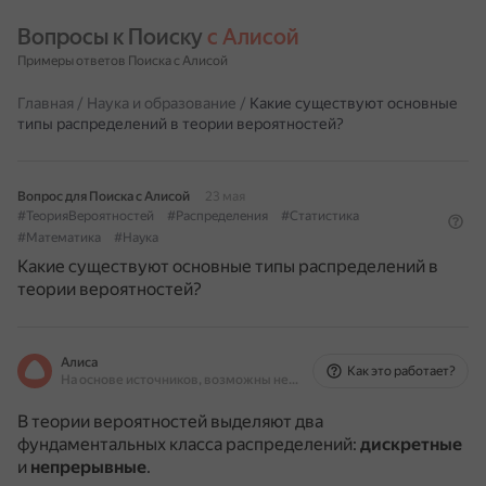
Вопросы к Поиску 
с Алисой
Примеры ответов Поиска с Алисой
Главная
/
Наука и образование
/
Какие существуют основные
типы распределений в теории вероятностей?
Вопрос для Поиска с Алисой
23 мая
#ТеорияВероятностей
#Распределения
#Статистика
#Математика
#Наука
Какие существуют основные типы распределений в
теории вероятностей?
Алиса
Как это работает?
На основе источников, возможны неточности
В теории вероятностей выделяют два
фундаментальных класса распределений:
дискретные
и
непрерывные
.