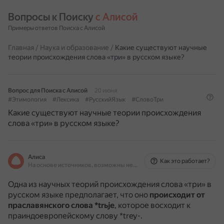
Вопросы к Поиску 
с Алисой
Примеры ответов Поиска с Алисой
Главная
/
Наука и образование
/
Какие существуют научные
теории происхождения слова «три» в русском языке?
Вопрос для Поиска с Алисой
20 июня
#Этимология
#Лексика
#РусскийЯзык
#СловоТри
Какие существуют научные теории происхождения
слова «три» в русском языке?
Алиса
Как это работает?
На основе источников, возможны неточности
Одна из научных теорий происхождения слова «три» в
русском языке предполагает, что оно
происходит от
праславянского слова *trьje
, которое восходит к
праиндоевропейскому слову *trey-.