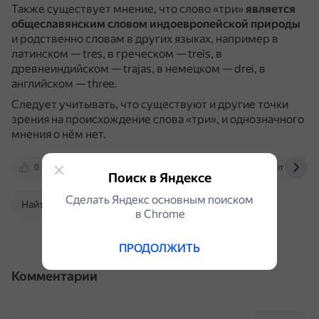
Также существует мнение, что слово «три»
является
общеславянским словом индоевропейской природы
и родственно словам в других языках, например в
латинском — tres, в греческом — treis, в
древнеиндийском — trajas, в немецком — drei, в
английском — three.
Следует учитывать, что существуют и другие точки
зрения на происхождение слова «три», и однозначного
мнения о нём нет.
0
proza.ru
otvet.mail.ru
gufo.me
Поиск в Яндексе
Сделать Яндекс основным поиском
Найти в Поиске
в Сhrome
ПРОДОЛЖИТЬ
Комментарии