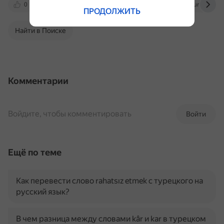
0
mogu-pisat.ru
vk.com
infourok.ru
ПРОДОЛЖИТЬ
Найти в Поиске
Комментарии
Войдите, чтобы комментировать
Войти
Ещё по теме
Как перевести слово rahatsız etmek с турецкого на
русский язык?
В чем разница между словами kâr и kar в турецком