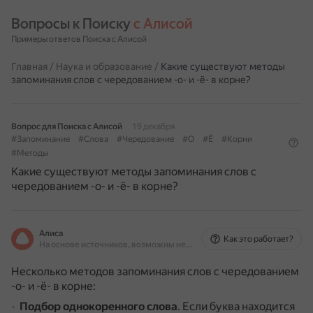
Вопросы к Поиску 
с Алисой
Примеры ответов Поиска с Алисой
Главная
/
Наука и образование
/
Какие существуют методы
запоминания слов с чередованием -о- и -ё- в корне?
Вопрос для Поиска с Алисой
19 декабря
#Запоминание
#Слова
#Чередование
#О
#Ё
#Корни
#Методы
Какие существуют методы запоминания слов с
чередованием -о- и -ё- в корне?
Алиса
Как это работает?
На основе источников, возможны неточности
Несколько методов запоминания слов с чередованием
-о- и -ё- в корне:
Подбор однокоренного слова
.
Если буква находится