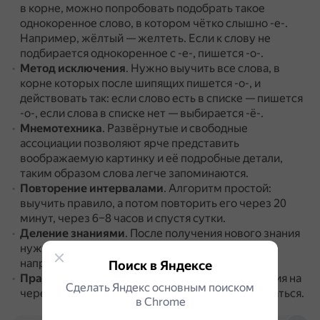
в корне, можно попробовать подобрать такое
однокоренное слово, в котором чётко слышно -е-.
Например, жёлтый — желтеть.
Если к слову не
подбирается однокоренное с -е-, пишется -о-.
Метод исключения
.
Нужно выучить все слова, в
корне которых после шипящих пишется -о-, и
действовать так: если слово есть в списке — пишется
-о-, если слова в списке нет — выбирается -ё-.
Мнемотехника
.
Развёрнутые и свободные
ассоциации позволяют ярче представить
воображаемую картинку и её подробные детали,
таким образом слова легче запоминаются.
Повторение интервалами
.
Алгоритм простой:
выучить правило, а потом повторить его через 20
минут, через 6–8 часов и спустя сутки.
Деление знаниями
.
После получения нового знания
нужно тут же использовать его на практике,
например, рассказать кому-нибудь.
Поиск в Яндексе
Практика
.
Можно найти в интернете упражнения на
Сделать Яндекс основным поиском
чередование гласных в корнях слов и тренироваться.
в Сhrome