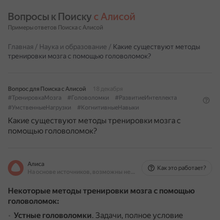
Вопросы к Поиску 
с Алисой
Примеры ответов Поиска с Алисой
Главная
/
Наука и образование
/
Какие существуют методы
тренировки мозга с помощью головоломок?
Вопрос для Поиска с Алисой
18 декабря
#ТренировкаМозга
#Головоломки
#РазвитиеИнтеллекта
#УмственныеНагрузки
#КогнитивныеНавыки
Какие существуют методы тренировки мозга с
помощью головоломок?
Алиса
Как это работает?
На основе источников, возможны неточности
Некоторые методы тренировки мозга с помощью
головоломок:
Устные головоломки
.
Задачи, полное условие