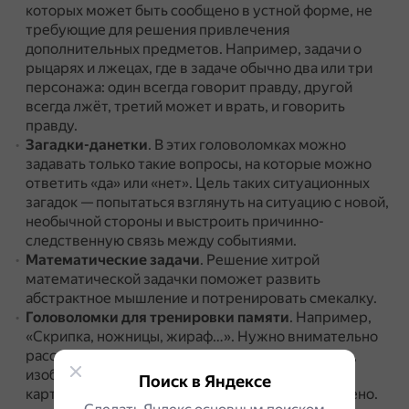
которых может быть сообщено в устной форме, не
требующие для решения привлечения
дополнительных предметов.
Например, задачи о
рыцарях и лжецах, где в задаче обычно два или три
персонажа: один всегда говорит правду, другой
всегда лжёт, третий может и врать, и говорить
правду.
Загадки-данетки
.
В этих головоломках можно
задавать только такие вопросы, на которые можно
ответить «да» или «нет».
Цель таких ситуационных
загадок — попытаться взглянуть на ситуацию с новой,
необычной стороны и выстроить причинно-
следственную связь между событиями.
Математические задачи
.
Решение хитрой
математической задачки поможет развить
абстрактное мышление и потренировать смекалку.
Головоломки для тренировки памяти
.
Например,
«Скрипка, ножницы, жираф…».
Нужно внимательно
рассматривать в течение двух минут предметы,
изображённые на картинке.
Потом, не глядя на
Поиск в Яндексе
картинку, записать на листе бумаги, что запомнено.