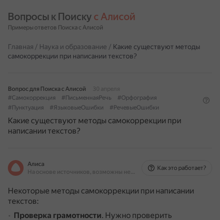
Вопросы к Поиску 
с Алисой
Примеры ответов Поиска с Алисой
Главная
/
Наука и образование
/
Какие существуют методы
самокоррекции при написании текстов?
Вопрос для Поиска с Алисой
30 апреля
#Самокоррекция
#ПисьменнаяРечь
#Орфография
#Пунктуация
#ЯзыковыеОшибки
#РечевыеОшибки
Какие существуют методы самокоррекции при
написании текстов?
Алиса
Как это работает?
На основе источников, возможны неточности
Некоторые методы самокоррекции при написании
текстов:
Проверка грамотности
.
Нужно проверить