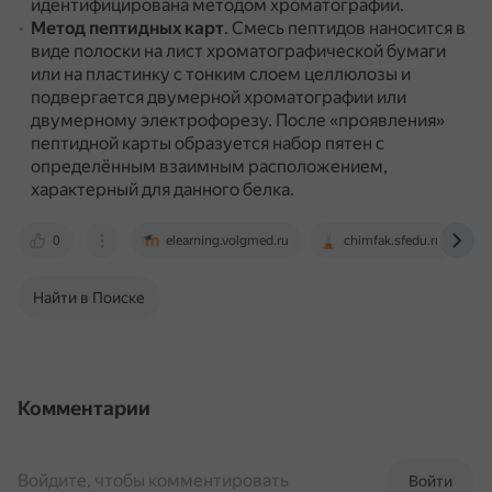
идентифицирована методом хроматографии.
Метод пептидных карт
.
Смесь пептидов наносится в
виде полоски на лист хроматографической бумаги
или на пластинку с тонким слоем целлюлозы и
подвергается двумерной хроматографии или
двумерному электрофорезу.
После «проявления»
пептидной карты образуется набор пятен с
определённым взаимным расположением,
характерный для данного белка.
0
elearning.volgmed.ru
chimfak.sfedu.ru
Найти в Поиске
Комментарии
Войдите, чтобы комментировать
Войти