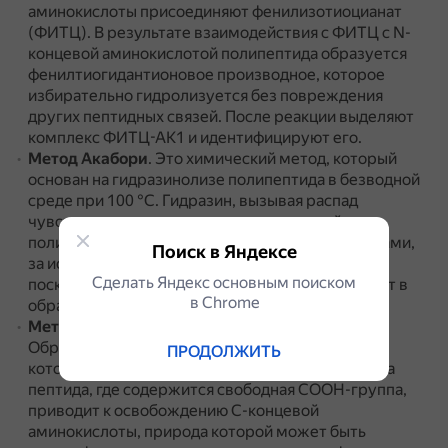
аминокислоты присоединяют фенилизотиоцианат
(ФИТЦ).
В результате взаимодействия с ФИТЦ с N-
концевой аминокислотой полипептида образуется
фенилтиогидантионовое производное, которое
избирательно гидролизуется без повреждения
других пептидных связей.
После реакции выделяют
комплекс ФИТЦ-АК1 и идентифицируют его.
Метод Акабори
.
Это химический метод, который
основан на гидразинолизе полипептида в безводной
среде при 100 °С.
Гидразин, вызывая распад
чувствительных к нему пептидных связей
полипептида, реагирует со всеми аминокислотами,
Поиск в Яндексе
за исключением С-концевой аминокислоты,
Сделать Яндекс основным поиском
поскольку её карбоксильная группа не участвует в
в Сhrome
образовании пептидной связи.
Метод с применением карбоксипептидазы
.
Обработка полипептида карбоксипептидазой,
ПРОДОЛЖИТЬ
которая разрывает пептидную связь с того конца
пептида, где содержится свободная СООН-группа,
приводит к освобождению С-концевой
аминокислоты, природа которой может быть