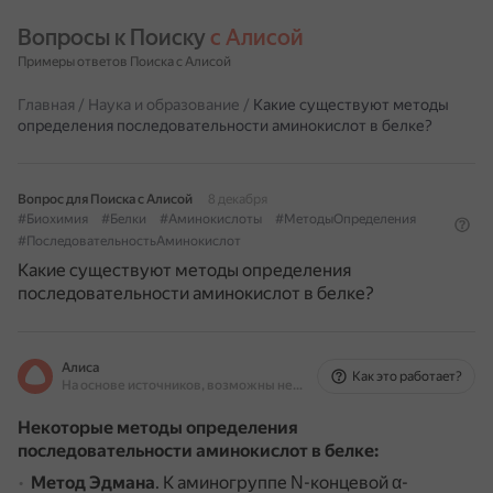
Вопросы к Поиску 
с Алисой
Примеры ответов Поиска с Алисой
Главная
/
Наука и образование
/
Какие существуют методы
определения последовательности аминокислот в белке?
Вопрос для Поиска с Алисой
8 декабря
#Биохимия
#Белки
#Аминокислоты
#МетодыОпределения
#ПоследовательностьАминокислот
Какие существуют методы определения
последовательности аминокислот в белке?
Алиса
Как это работает?
На основе источников, возможны неточности
Некоторые методы определения
последовательности аминокислот в белке:
Метод Эдмана
.
К аминогруппе Ν-концевой α-