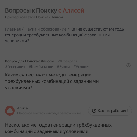
Вопросы к Поиску 
с Алисой
Примеры ответов Поиска с Алисой
Главная
/
Наука и образование
/
Какие существуют методы
генерации трехбуквенных комбинаций с заданными
условиями?
Вопрос для Поиска с Алисой
28 февраля
#Генерация
#Комбинации
#Буквы
#Условия
Какие существуют методы генерации
трехбуквенных комбинаций с заданными
условиями?
Алиса
Как это работает?
На основе источников, возможны неточности
Несколько методов генерации трёхбуквенных
комбинаций с заданными условиями: