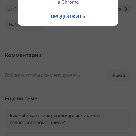
в Сhrome
0
stackoverflow.com
cito-web.yspu.org
ПРОДОЛЖИТЬ
Найти в Поиске
Комментарии
Войдите, чтобы комментировать
Войти
Ещё по теме
Как работает генерация картинок через
голосового помощника?