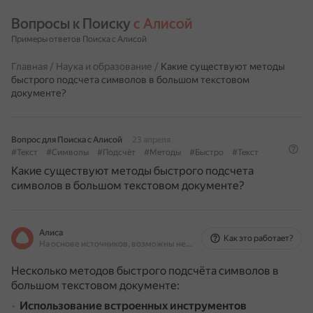
Вопросы к Поиску 
с Алисой
Примеры ответов Поиска с Алисой
Главная
/
Наука и образование
/
Какие существуют методы
быстрого подсчета символов в большом текстовом
документе?
Вопрос для Поиска с Алисой
23 апреля
#Текст
#Символы
#Подсчёт
#Методы
#Быстро
#Текст
Какие существуют методы быстрого подсчета
символов в большом текстовом документе?
Алиса
Как это работает?
На основе источников, возможны неточности
Несколько методов быстрого подсчёта символов в
большом текстовом документе:
Использование встроенных инструментов