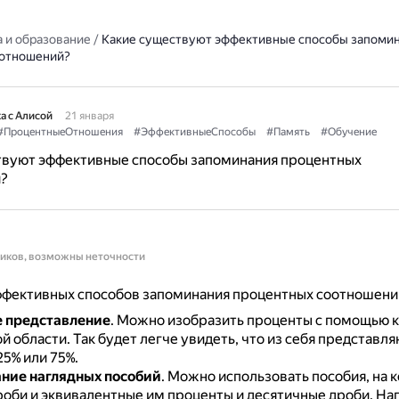
 и образование
/
Какие существуют эффективные способы запоми
оотношений?
а с Алисой
21 января
#ПроцентныеОтношения
#ЭффективныеСпособы
#Память
#Обучение
твуют эффективные способы запоминания процентных
?
ников, возможны неточности
ффективных способов запоминания процентных соотношени
 представление
.
Можно изобразить проценты с помощью к
й области.
Так будет легче увидеть, что из себя представля
5% или 75%.
ние наглядных пособий
.
Можно использовать пособия, на 
роби и эквивалентные им проценты и десятичные дроби.
На