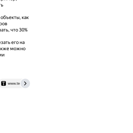
ть
объекты, как
еров
ать, что 30%
зать его на
акже можно
ми
www.techinsider.ru
www.mentoday.ru