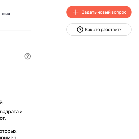
Задать новый вопрос
нания
Как это работает?
й:
вадрата и
ют,
которых
пример,