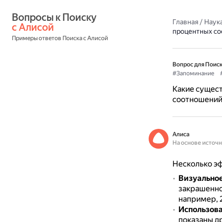
Вопросы к Поиску 
Главная
/
Наука
с Алисой
процентных с
Примеры ответов Поиска с Алисой
Вопрос для Поиск
#Запоминание
Какие сущес
соотношений
Алиса
На основе источ
Несколько э
Визуальное
закрашенно
например, 2
Использова
показаны д