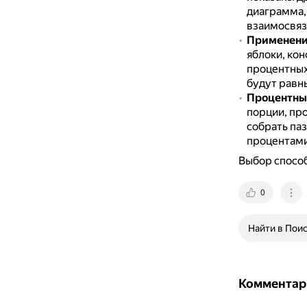
диаграмма, 
взаимосвяз
Применение
яблоки, кон
процентных
будут равны
Процентны
порции, пр
собрать паз
процентами
Выбор способ
0
Найти в Пои
Комментар