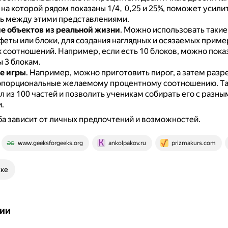
на которой рядом показаны 1/4, 0,25 и 25%, поможет усили
ь между этими представлениями.
 объектов из реальной жизни
.
Можно использовать такие 
феты или блоки, для создания наглядных и осязаемых прим
 соотношений.
Например, если есть 10 блоков, можно показ
 3 блокам.
е игры
.
Например, можно приготовить пирог, а затем разре
опорциональные желаемому процентному соотношению.
Т
л из 100 частей и позволить ученикам собирать его с разны
.
а зависит от личных предпочтений и возможностей.
www.geeksforgeeks.org
ankolpakov.ru
prizmakurs.com
ске
ии