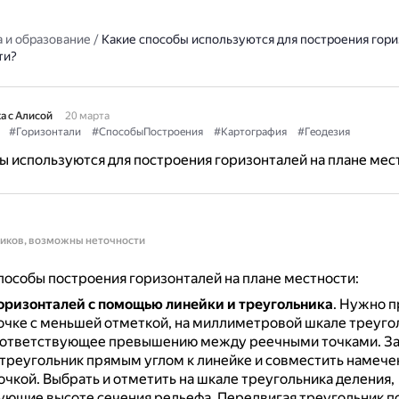
 и образование
/
Какие способы используются для построения гори
ти?
а с Алисой
20 марта
#Горизонтали
#СпособыПостроения
#Картография
#Геодезия
ы используются для построения горизонталей на плане мес
ников, возможны неточности
особы построения горизонталей на плане местности:
оризонталей с помощью линейки и треугольника
.
Нужно п
точке с меньшей отметкой, на миллиметровой шкале треуго
оответствующее превышению между реечными точками.
З
треугольник прямым углом к линейке и совместить намече
очкой.
Выбрать и отметить на шкале треугольника деления,
ующие высоте сечения рельефа.
Передвигая треугольник п