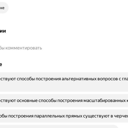
ске
ии
обы комментировать
е
ствуют способы построения альтернативных вопросов с гла
ествуют основные способы построения масштабированных 
обы построения параллельных прямых существуют в черче