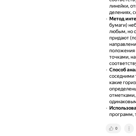
линейки, о
делениях, 
Метод инте
бумаги) не
любым, но 
придают (п
направлени
положения
точками, на
соответств
Способ ана
соседними 
какие гори
определены
отметками,
одинаковым
Использов
программ, т
0