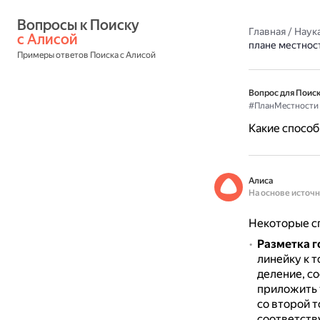
Вопросы к Поиску 
Главная
/
Наука
с Алисой
плане местнос
Примеры ответов Поиска с Алисой
Вопрос для Поиск
#ПланМестности
Какие способ
Алиса
На основе источ
Некоторые сп
Разметка г
линейку к 
деление, с
приложить 
со второй т
соответств