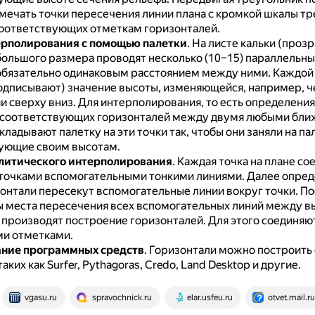
тмечать точки пересечения линии плана с кромкой шкалы тр
соответствующих отметкам горизонталей.
рполирования с помощью палетки
.
На листе кальки (проз
большого размера проводят несколько (10–15) параллельны
обязательно одинаковым расстоянием между ними.
Каждой
одписывают) значение высоты, изменяющейся, например, че
и сверху вниз.
Для интерполирования, то есть определения
 соответствующих горизонталей между двумя любыми бл
кладывают палетку на эти точки так, чтобы они заняли на па
ующие своим высотам.
литического интерполирования
.
Каждая точка на плане со
точками вспомогательными тонкими линиями.
Далее опред
зонтали пересекут вспомогательные линии вокруг точки.
По
 места пересечения всех вспомогательных линий между 
 производят построение горизонталей.
Для этого соединяют
и отметками.
ание программных средств
.
Горизонтали можно построить
аких как Surfer, Pythagoras, Credo, Land Desktop и другие.
vgasu.ru
spravochnick.ru
elar.usfeu.ru
otvet.mail.ru