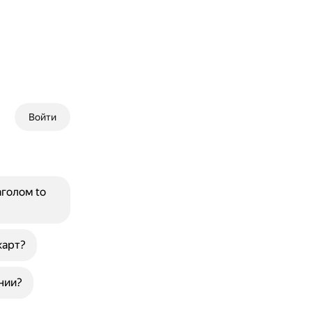
Войти
голом to
карт?
нии?