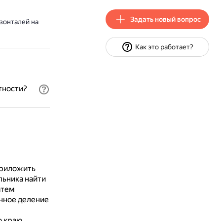
Задать новый вопрос
зонталей на
Как это работает?
тности?
риложить
льника найти
атем
нное деление
о краю