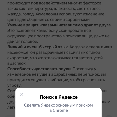
происходит под воздействием многих факторов,
таких как температура, влажность, свет, стресс,
жажда, голод.
Хамелеоны используют изменение
цвета для общения со своими сородичами.
Умение вращать глазами независимо друг от друга
.
Это позволяет хамелеону сканировать всё
окружающее пространство в поисках пищи, даже не
двигая головой.
Липкий и очень быстрый язык
.
Когда хамелеон видит
насекомое, он разворачивает свой язык с такой
скоростью, что жертва оказывается застигнутой
врасплох.
Способность чувствовать звуки
.
Поскольку у
хамелеонов нет ушей и барабанных перепонок, им
приходится ощущать вибрации, чтобы распознать
угрозу.
Специальные присоски на кончиках пальцев
.
Они
обеспечивают прочное сцепление с ветками и
Поиск в Яндексе
другими поверхностями, что позволяет хамелеонам
Сделать Яндекс основным поиском
легко перемещаться по деревьям и кустам.
в Сhrome