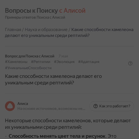
Вопросы к Поиску 
с Алисой
Примеры ответов Поиска с Алисой
Главная
/
Наука и образование
/
Какие способности хамелеона
делают его уникальным среди рептилий?
Вопрос для Поиска с Алисой
7 мая
#Хамелеоны
#Рептилии
#Эволюция
#Адаптация
#УникальныеСпособности
Какие способности хамелеона делают его
уникальным среди рептилий?
Алиса
Как это работает?
На основе источников, возможны неточности
Некоторые способности хамелеонов, которые делают
их уникальными среди рептилий:
Способность менять цвет тела и рисунок
.
Это