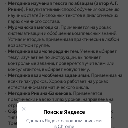
Методика изучения текста по абзацам (автор А. Г.
Ривин)
.
Результативный способ обучения освоению
научных статей и сложных текстов в диалогических
парах сменного состава.
Мурманская методика
.
Применяется на уроках
систематизации и обобщения комплексных знаний.
Устная методика, применимая практически в любой
возрастной группе.
Методика взаимопередачи тем
.
Ученик выбирает
тему, изучает её по инструкции, выполняет
контрольные задания, проверяется учителем или
консультантом, выбирает новую тему.
Методика взаимообмена заданиями
.
Применима на
всех типах уроков.
Хорошо работает на уроках
естественно-математического цикла.
Методика Ривина-Баженова
.
Применяется
практически на всех типах уроков, направлена на
отработку нового знания и коррекцию.
Обратная методика Ривина
.
Применима на всех
Поиск в Яндексе
типах уроков, лучше работает в старших классах.
Сделать Яндекс основным поиском
Требует устойчивых навыков работы с любой
в Сhrome