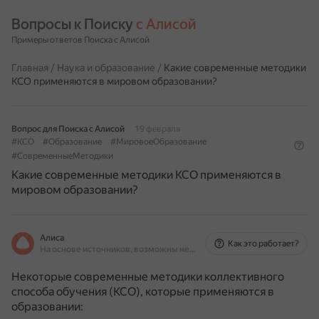
Вопросы к Поиску 
с Алисой
Примеры ответов Поиска с Алисой
Главная
/
Наука и образование
/
Какие современные методики
КСО применяются в мировом образовании?
Вопрос для Поиска с Алисой
19 февраля
#КСО
#Образование
#МировоеОбразование
#СовременныеМетодики
Какие современные методики КСО применяются в
мировом образовании?
Алиса
Как это работает?
На основе источников, возможны неточности
Некоторые современные методики коллективного
способа обучения (КСО), которые применяются в
образовании: