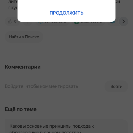
литературой и подведения итогов работы в малой
группе.
ПРОДОЛЖИТЬ
0
solncesvet.ru
urok.1sept.ru
multiurok.
Найти в Поиске
Комментарии
Войдите, чтобы комментировать
Войти
Ещё по теме
Каковы основные принципы подхода к
образованию в раннем детстве?