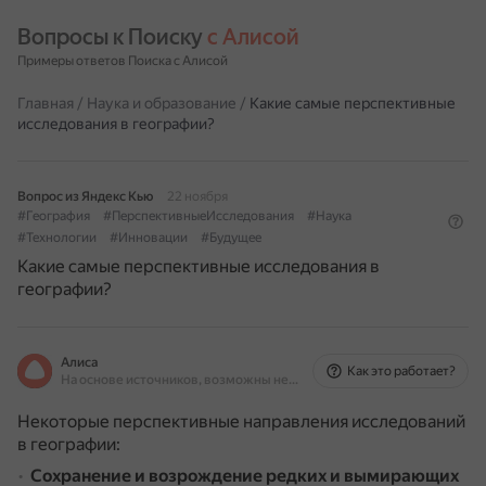
Вопросы к Поиску 
с Алисой
Примеры ответов Поиска с Алисой
Главная
/
Наука и образование
/
Какие самые перспективные
исследования в географии?
Вопрос из Яндекс Кью
22 ноября
#География
#ПерспективныеИсследования
#Наука
#Технологии
#Инновации
#Будущее
Какие самые перспективные исследования в
географии?
Алиса
Как это работает?
На основе источников, возможны неточности
Некоторые перспективные направления исследований
в географии:
Сохранение и возрождение редких и вымирающих