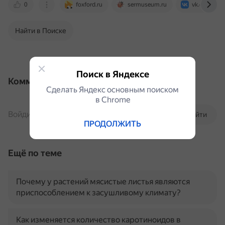
0
foxford.ru
sermuseum.ru
vk.com
Найти в Поиске
Поиск в Яндексе
Комментарии
Сделать Яндекс основным поиском
в Сhrome
Войдите, чтобы комментировать
Войти
ПРОДОЛЖИТЬ
Ещё по теме
Почему у растений мясистые листья являются
приспособлением к засушливому климату?
Как изменяется количество каротиноидов в