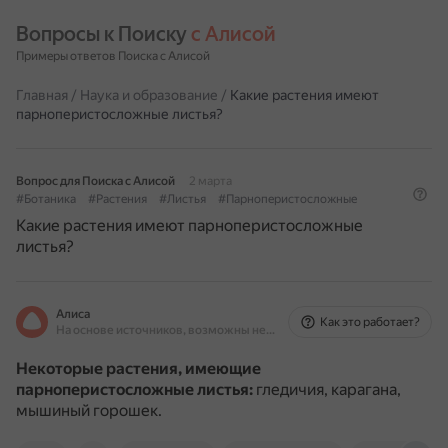
Вопросы к Поиску 
с Алисой
Примеры ответов Поиска с Алисой
Главная
/
Наука и образование
/
Какие растения имеют
парноперистосложные листья?
Вопрос для Поиска с Алисой
2 марта
#Ботаника
#Растения
#Листья
#Парноперистосложные
Какие растения имеют парноперистосложные
листья?
Алиса
Как это работает?
На основе источников, возможны неточности
Некоторые растения, имеющие
парноперистосложные листья:
гледичия, карагана,
мышиный горошек.