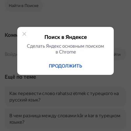
Найти в Поиске
Комментарии
Поиск в Яндексе
Сделать Яндекс основным поиском
в Сhrome
Войдите, чтобы комментировать
Войти
ПРОДОЛЖИТЬ
Ещё по теме
Как перевести слово rahatsız etmek с турецкого на
русский язык?
В чем разница между словами kâr и kar в турецком
языке?