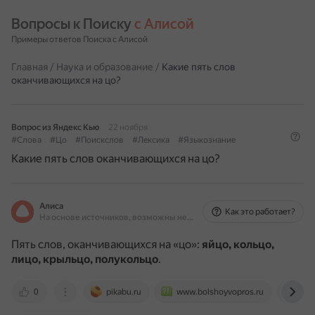
Вопросы к Поиску 
с Алисой
Примеры ответов Поиска с Алисой
Главная
/
Наука и образование
/
Какие пять слов
оканчивающихся на цо?
Вопрос из Яндекс Кью
22 ноября
#Слова
#Цо
#Поискслов
#Лексика
#Языкознание
Какие пять слов оканчивающихся на цо?
Алиса
Как это работает?
На основе источников, возможны неточности
Пять слов, оканчивающихся на «цо»:
яйцо, кольцо,
лицо, крыльцо, полукольцо
.
0
pikabu.ru
www.bolshoyvopros.ru
otve