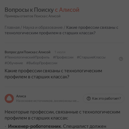
Вопросы к Поиску 
с Алисой
Примеры ответов Поиска с Алисой
Главная
/
Наука и образование
/
Какие профессии связаны с
технологическим профилем в старших классах?
Вопрос для Поиска с Алисой
1 июля
#ТехнологическийПрофиль
#Профессии
#СтаршиеКлассы
#Обучение
#ВыборПрофессии
Какие профессии связаны с технологическим
профилем в старших классах?
Алиса
Как это работает?
На основе источников, возможны неточности
Некоторые профессии, связанные с технологическим
профилем в старших классах:
Инженер-робототехник
.
Специалист должен